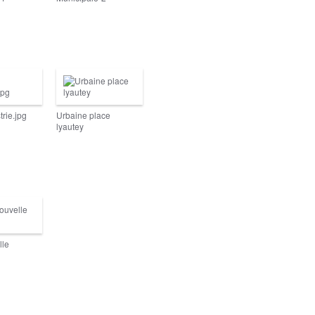
trie.jpg
Urbaine place
lyautey
lle