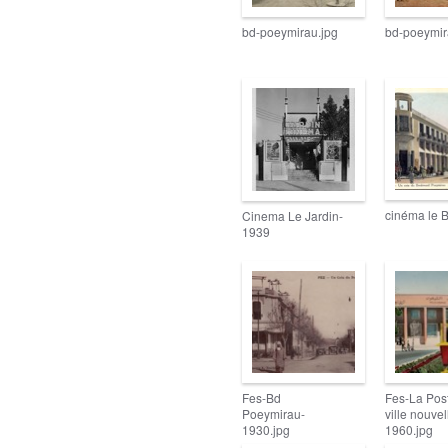
bd-poeymirau.jpg
bd-poeymir
cinéma le B
Cinema Le Jardin-
1939
Fes-Bd
Fes-La Pos
Poeymirau-
ville nouvel
1930.jpg
1960.jpg