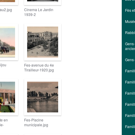
au2.jpg
Cinema Le Jardin
Fès e
1939-2
Musé
Rabbi
Gens 
ancie
Gens 
ijou
Fes-avenue du 4e
Tirailleur-1920.jpg
Famill
Famil
Famil
Famil
Famil
te en
Fes-Piscine
le-
municipale.jpg
Famil