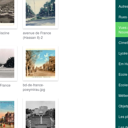
Autre
Rues 
Vues 
Nouve
iscine
avenue de France
(Hassan II)-2
Cimet
Lycée
Em H
Ecole 
Ecole
bd-de-france-
France
poeymirau.jpg
Métie
Objet
Les p
Les d