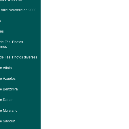
t Ville Nouvelle en 2000
e
ns
de Fès. Photos
nnes
de Fès. Photos diverses
e Aflalo
le Azuelos
le Benzimra
le Danan
le Murciano
le Sadoun