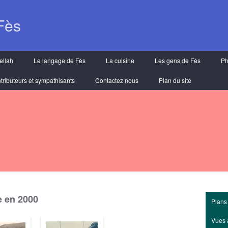
Fès
ellah
Le langage de Fès
La cuisine
Les gens de Fès
Ph
tributeurs et sympathisants
Contactez nous
Plan du site
e en 2000
Plans
Vues 