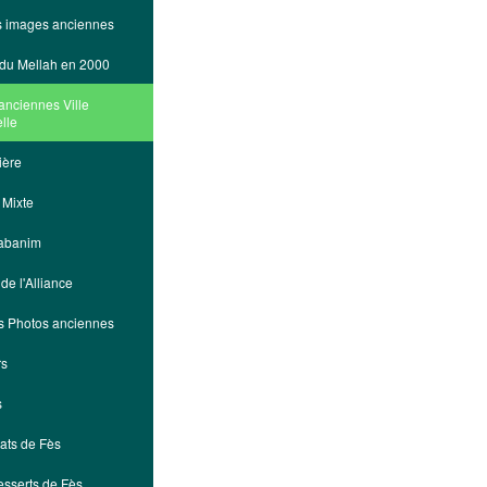
s images anciennes
du Mellah en 2000
anciennes Ville
lle
ière
 Mixte
abanim
de l'Alliance
s Photos anciennes
rs
s
lats de Fès
esserts de Fès