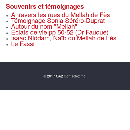
Souvenirs et témoignages
A travers les rues du Mellah de Fès
Témoignage Sonia Séréro-Duprat
Autour du nom "Mellah"
Eclats de vie pp 50-52 (Dr Fauque)
Isaac Niddam, Naïb du Mellah de Fès
Le Fassi
© 2017 GA2
Contactez moi