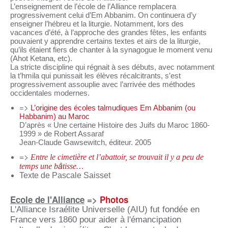
L’enseignement de l’école de l’Alliance remplacera
progressivement celui d’Em Abbanim. On continuera d’y
enseigner l’hébreu et la liturgie. Notamment, lors des
vacances d’été, à l’approche des grandes fêtes, les enfants
pouvaient y apprendre certains textes et airs de la liturgie,
qu’ils étaient fiers de chanter à la synagogue le moment venu
(Ahot Ketana, etc).
La stricte discipline qui régnait à ses débuts, avec notamment
la t’hmila qui punissait les élèves récalcitrants, s’est
progressivement assouplie avec l’arrivée des méthodes
occidentales modernes.
=>
L’origine des écoles talmudiques Em Abbanim (ou
Habbanim) au Maroc
D’après « Une certaine Histoire des Juifs du Maroc 1860-
1999 » de Robert Assaraf
Jean-Claude Gawsewitch, éditeur. 2005
=>
Entre le cimetière et l’abattoir, se trouvait il y a peu de
â
temps une b
tisse…
Texte de Pascale Saisset
Ecole de l'Alliance
=>
Photos
L'Alliance Israélite Universelle (AIU) fut fondée en
France vers 1860 pour aider à l'émancipation