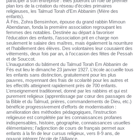
participer à son entreprise : elles joueront un rôle de premier
plan lors de la création du réseau d’écoles primaires
religieuses, les Talmud Torah d’Em Abbanim (Mère des
enfants).
À Fès, Zohra Bensimhon, épouse du grand rabbin Mimoun
Abendanan, fonda la première association regroupant les
femmes des notables. Destinée au départ à favoriser
l’éducation des enfants, l’association prit en charge non
î
seulement le salaire des ma
tres, mais également la nourriture
et l’habillement des élèves. Des volontaires leur cousaient des
ê
ê
v
tements, deux fois par an, à l’occasion des f
tes de Pessah
et de Souccot.
â
L’inauguration du b
timent du Talmud Torah Em Abbanim de
Fès eut lieu le dimanche 23 janvier 1927. L’école accueille tous
les enfants sans distinction, gratuitement pour les plus
pauvres, moyennant des frais de scolarité pour les autres et
les effectifs atteignent rapidement près de 700 enfants.
L’enseignement traditionnel, donné par les rabbins et qui est
purement religieux (apprentissage par cœur des passages de
la Bible et du Talmud, prières, commandements de Dieu, etc.)
bénéficie progressivement d’efforts de modernisation :
amélioration des méthodes pédagogiques, l’instruction
religieuse est complétée par les connaissances profanes
indispensables, histoire, géographie, connaissances usuelles
ç
élémentaires; l’adjonction de cours de fran
ais permet aux
enfants à la fin de leur cursus religieux, vers 8-9 ans, de
pouvoir intégrer l’école de l’Alliance.