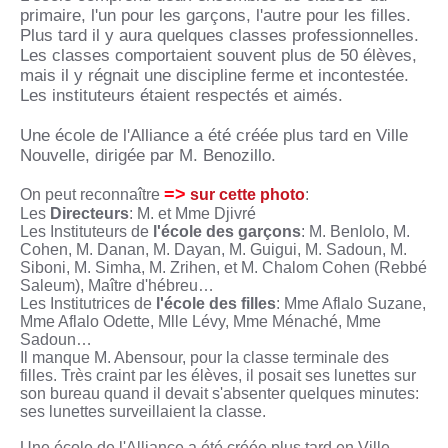
primaire, l'un pour les garçons, l'autre pour les filles.
Plus tard il y aura quelques classes professionnelles.
Les classes comportaient souvent plus de 50 élèves,
mais il y régnait une discipline ferme et incontestée.
Les instituteurs étaient respectés et aimés.
Une école de l'Alliance a été créée plus tard en Ville
Nouvelle, dirigée par M. Benozillo.
=>
On peut reconnaître
sur cette photo
:
Les
Directeurs
: M. et Mme Djivré
Les Instituteurs de
l'école des garçons
: M. Benlolo, M.
Cohen, M. Danan, M. Dayan, M. Guigui, M. Sadoun, M.
Siboni, M. Simha, M. Zrihen, et M. Chalom Cohen (Rebbé
Saleum), Maître d'hébreu…
Les Institutrices de
l'école des filles
: Mme Aflalo Suzane,
Mme Aflalo Odette, Mlle Lévy, Mme Ménaché, Mme
Sadoun…
Il manque M. Abensour, pour la classe terminale des
filles. Très craint par les élèves, il posait ses lunettes sur
son bureau quand il devait s'absenter quelques minutes:
ses lunettes surveillaient la classe.
Une école de l'Alliance a été créée plus tard en Ville