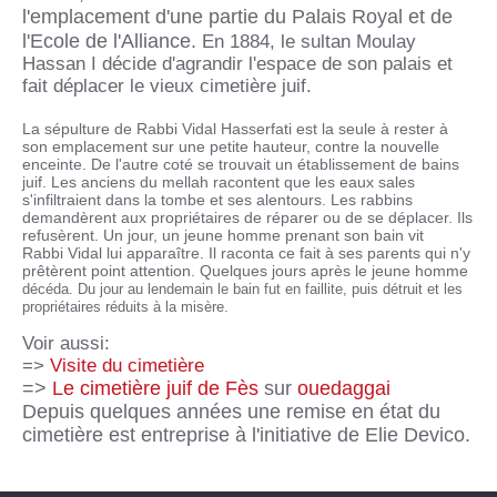
l'emplacement d'une partie du Palais Royal et de
l'Ecole de l'Alliance.
En 1884, le sultan Moulay
Hassan I décide d'agrandir l'espace de son palais et
fait déplacer le vieux cimetière juif.
La sépulture de Rabbi Vidal Hasserfati est la seule à rester à
son emplacement sur une petite hauteur, contre la nouvelle
enceinte. De l'autre coté se trouvait un établissement de bains
juif. Les anciens du mellah racontent que les eaux sales
s'infiltraient dans la tombe et ses alentours. Les rabbins
demandèrent aux propriétaires de réparer ou de se déplacer. Ils
refusèrent. Un jour, un jeune homme prenant son bain vit
Rabbi Vidal lui apparaître. Il raconta ce fait à ses parents qui n'y
prêtèrent point attention. Quelques jours après le jeune homme
décéda. Du jour au lendemain le bain fut en faillite, puis détruit et les
propriétaires réduits à la misère.
Voir aussi:
=>
Visite du cimetière
=>
Le cimetière juif de Fès
sur
ouedaggai
Depuis quelques années une remise en état du
cimetière est entreprise à l'initiative de Elie Devico.