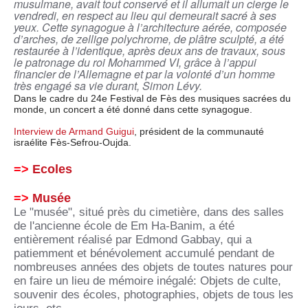
musulmane, avait tout conservé et il allumait un cierge le
vendredi, en respect au lieu qui demeurait sacré à ses
yeux. Cette synagogue à l’architecture aérée, composée
d’arches, de zellige polychrome, de plâtre sculpté, a été
restaurée à l’identique, après deux ans de travaux, sous
le patronage du roi Mohammed VI, grâce à l’appui
financier de l’Allemagne et par la volonté d’un homme
très engagé sa vie durant, Simon Lévy.
Dans le cadre du 24e Festival de Fès des musiques sacrées du
monde, un concert a été donné dans cette synagogue.
Interview de Armand Guigui
, président de la communauté
israélite Fès-Sefrou-Oujda.
=>
Ecoles
=>
Musée
Le "musée", situé près du cimetière, dans des salles
de l'ancienne école de Em Ha-Banim, a été
entièrement réalisé par Edmond Gabbay, qui a
patiemment et bénévolement accumulé pendant de
nombreuses années des objets de toutes natures pour
en faire un lieu de mémoire inégalé: Objets de culte,
souvenir des écoles, photographies, objets de tous les