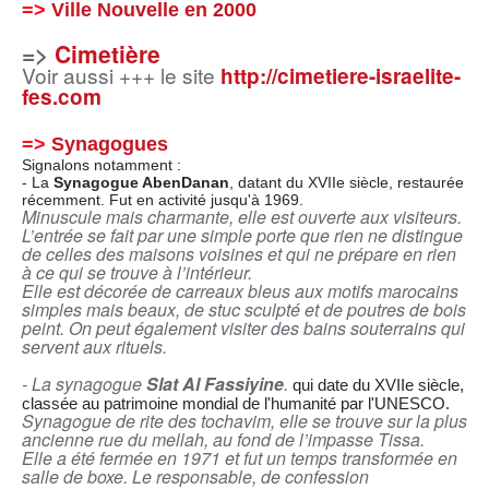
=>
Ville Nouvelle en 2000
=>
Cimetière
Voir aussi +++ le site
http://cimetiere-israelite-
fes.com
=>
Synagogues
Signalons notamment :
- La
Synagogue AbenDanan
, datant du XVIIe siècle, restaurée
récemment. Fut en activité jusqu'à 1969.
Minuscule mais charmante, elle est ouverte aux visiteurs.
L’entrée se fait par une simple porte que rien ne distingue
de celles des maisons voisines et qui ne prépare en rien
à ce qui se trouve à l’intérieur.
Elle est décorée de carreaux bleus aux motifs marocains
simples mais beaux, de stuc sculpté et de poutres de bois
peint. On peut également visiter des bains souterrains qui
servent aux rituels.
- La synagogue
Slat Al Fassiyine
.
qui date du XVIIe siècle,
classée au patrimoine mondial de l'humanité par l'UNESCO.
Synagogue de rite des tochavim, elle se trouve sur la plus
ancienne rue du mellah, au fond de l’impasse Tissa.
Elle a été fermée en 1971 et fut un temps transformée en
salle de boxe. Le responsable, de confession